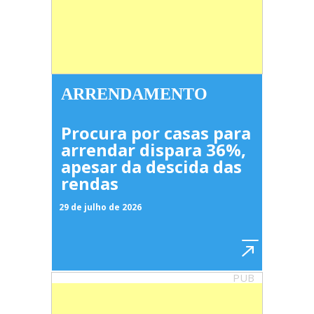
ARRENDAMENTO
Procura por casas para
arrendar dispara 36%,
apesar da descida das
rendas
29 de julho de 2026
PUB