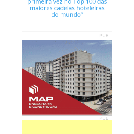
primeira vez no Top 100 das
maiores cadeias hoteleiras
do mundo
PUB
PUB