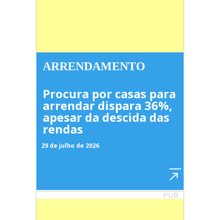
ARRENDAMENTO
Procura por casas para
arrendar dispara 36%,
apesar da descida das
rendas
29 de julho de 2026
PUB