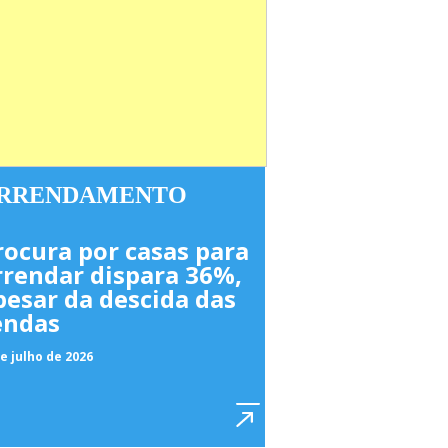
RRENDAMENTO
rocura por casas para
rrendar dispara 36%,
pesar da descida das
endas
e julho de 2026