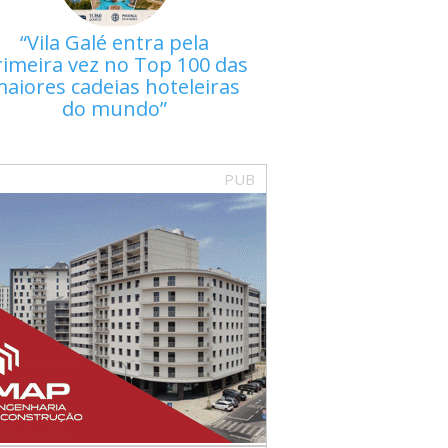
Vila Galé entra pela
rimeira vez no Top 100 das
aiores cadeias hoteleiras
do mundo
PUB