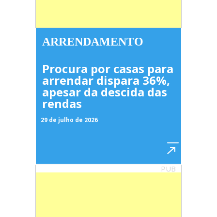
ARRENDAMENTO
Procura por casas para
arrendar dispara 36%,
apesar da descida das
rendas
29 de julho de 2026
PUB