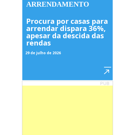
ARRENDAMENTO
Procura por casas para
arrendar dispara 36%,
apesar da descida das
rendas
29 de julho de 2026
PUB