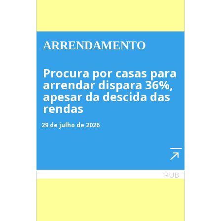
ARRENDAMENTO
Procura por casas para
arrendar dispara 36%,
apesar da descida das
rendas
29 de julho de 2026
PUB