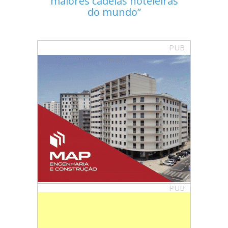
maiores cadeias hoteleiras
do mundo
PUB
PUB