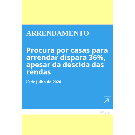
ARRENDAMENTO
Procura por casas para
arrendar dispara 36%,
apesar da descida das
rendas
29 de julho de 2026
PUB