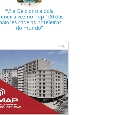
Vila Galé entra pela
rimeira vez no Top 100 das
aiores cadeias hoteleiras
do mundo
PUB