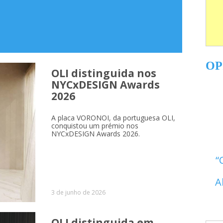
OP
OLI distinguida nos
NYCxDESIGN Awards
2026
A placa VORONOI, da portuguesa OLI,
conquistou um prémio nos
NYCxDESIGN Awards 2026.
A
3 de junho de 2026
OLI distinguida em