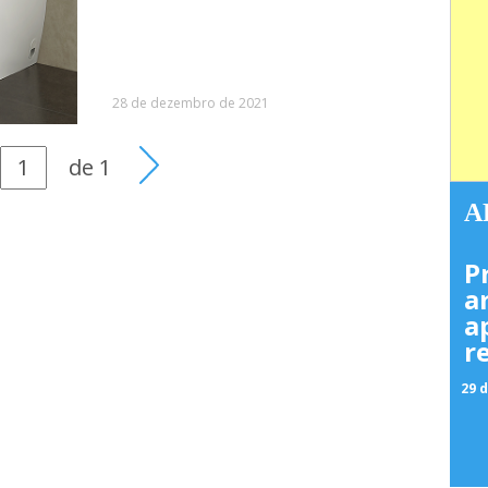
28 de dezembro de 2021
de
1
A
P
a
a
r
29 d