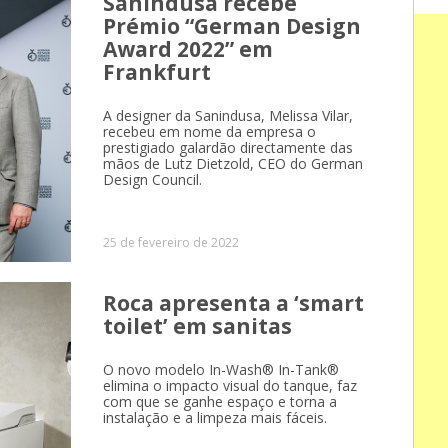
Sanindusa recebe
Prémio “German Design
Award 2022” em
Frankfurt
A designer da Sanindusa, Melissa Vilar,
recebeu em nome da empresa o
prestigiado galardão directamente das
mãos de Lutz Dietzold, CEO do German
Design Council.
25 de fevereiro de 2022
Roca apresenta a ‘smart
toilet’ em sanitas
O novo modelo In-Wash® In-Tank®
elimina o impacto visual do tanque, faz
com que se ganhe espaço e torna a
instalação e a limpeza mais fáceis.