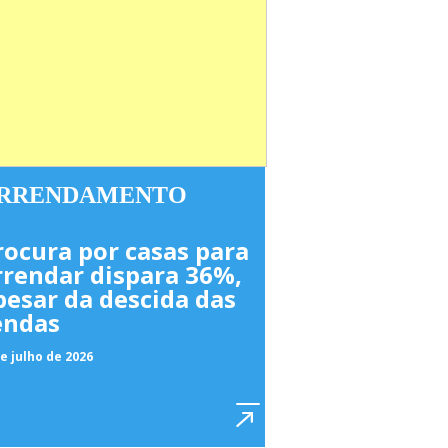
RRENDAMENTO
rocura por casas para
rrendar dispara 36%,
pesar da descida das
endas
e julho de 2026