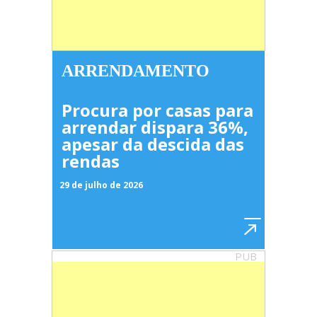
ARRENDAMENTO
Procura por casas para
arrendar dispara 36%,
apesar da descida das
rendas
29 de julho de 2026
PUB