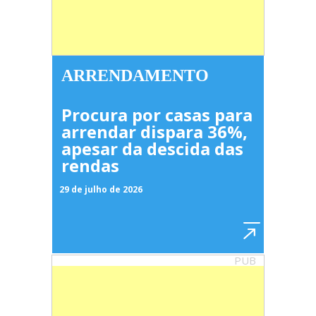
ARRENDAMENTO
Procura por casas para
arrendar dispara 36%,
apesar da descida das
rendas
29 de julho de 2026
PUB