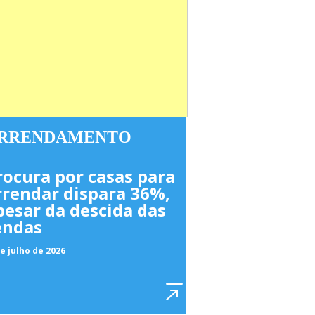
RRENDAMENTO
rocura por casas para
rrendar dispara 36%,
pesar da descida das
endas
e julho de 2026