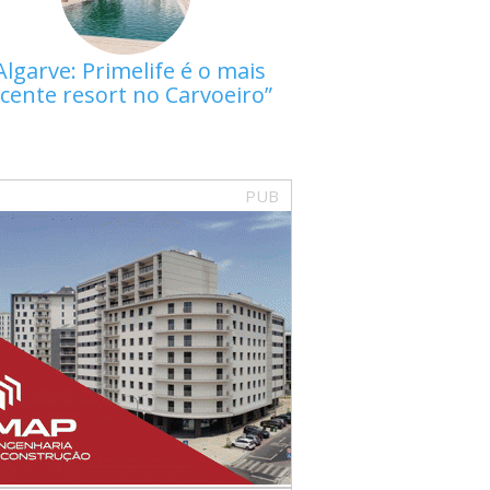
Algarve: Primelife é o mais
cente resort no Carvoeiro
PUB