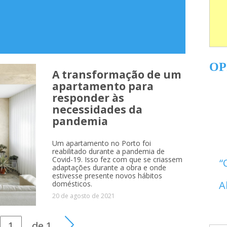
OP
A transformação de um
apartamento para
responder às
necessidades da
itectures
pandemia
Um apartamento no Porto foi
reabilitado durante a pandemia de
Covid-19. Isso fez com que se criassem
adaptações durante a obra e onde
estivesse presente novos hábitos
A
domésticos.
20 de agosto de 2021
de
1