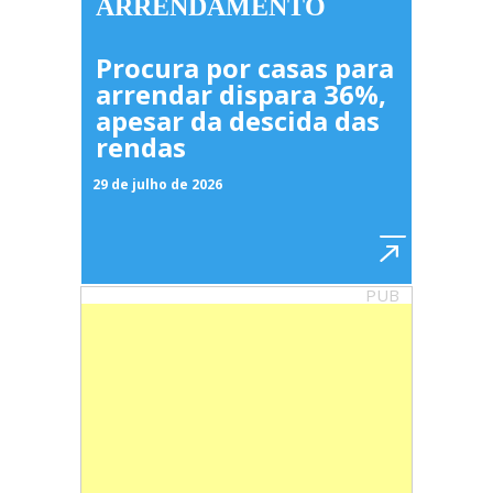
ARRENDAMENTO
Procura por casas para
arrendar dispara 36%,
apesar da descida das
rendas
29 de julho de 2026
PUB