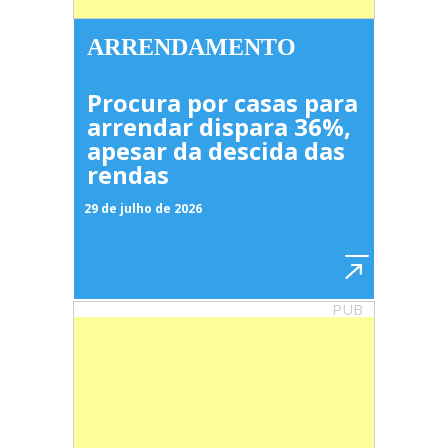
ARRENDAMENTO
Procura por casas para
arrendar dispara 36%,
apesar da descida das
rendas
29 de julho de 2026
PUB