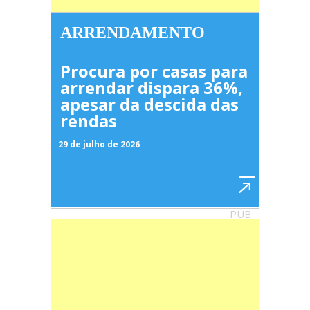
ARRENDAMENTO
Procura por casas para
arrendar dispara 36%,
apesar da descida das
rendas
29 de julho de 2026
PUB