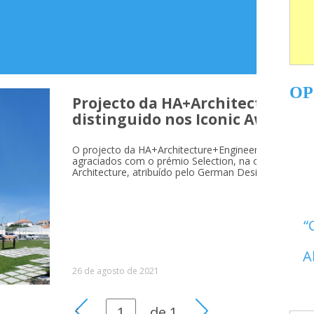
OP
Projecto da HA+Architecture+E
distinguido nos Iconic Awards
O projecto da HA+Architecture+Engineering para o A
agraciados com o prémio Selection, na competição I
Architecture, atribuído pelo German Design Council.
A
26 de agosto de 2021
de
1