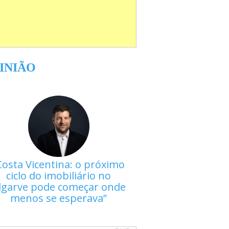
INIÃO
ngineering
LDI de Peniche foi um dos
conic Awards: Innovative
Costa Vicentina: o próximo
ciclo do imobiliário no
lgarve pode começar onde
menos se esperava