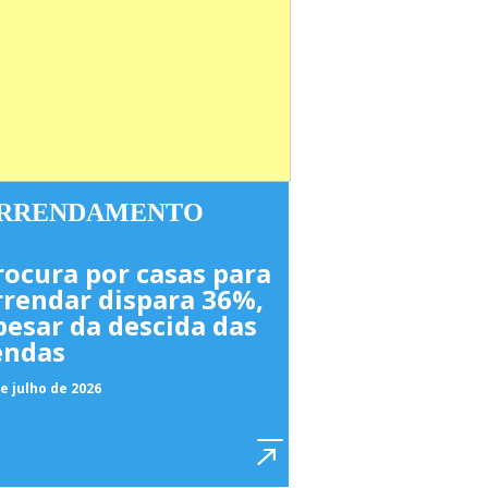
RRENDAMENTO
rocura por casas para
rrendar dispara 36%,
pesar da descida das
endas
e julho de 2026