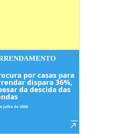
RRENDAMENTO
rocura por casas para
rrendar dispara 36%,
pesar da descida das
endas
e julho de 2026