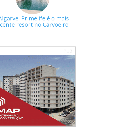
Algarve: Primelife é o mais
cente resort no Carvoeiro
PUB