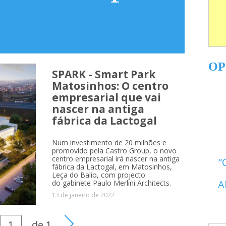
OP
SPARK - Smart Park
Matosinhos: O centro
empresarial que vai
nascer na antiga
fábrica da Lactogal
Num investimento de 20 milhões e
promovido pela Castro Group, o novo
centro empresarial irá nascer na antiga
fábrica da Lactogal, em Matosinhos,
Leça do Balio, com projecto
A
do gabinete Paulo Merlini Architects.
13 de janeiro de 2022
de
1