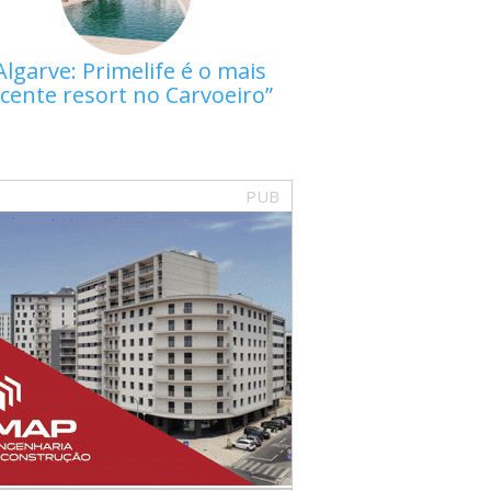
Algarve: Primelife é o mais
cente resort no Carvoeiro
PUB