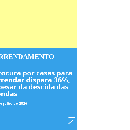
RRENDAMENTO
rocura por casas para
rrendar dispara 36%,
pesar da descida das
endas
e julho de 2026