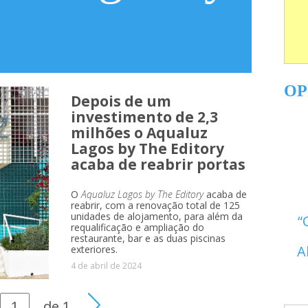
OP
Depois de um
investimento de 2,3
milhões o Aqualuz
Lagos by The Editory
 Editory
acaba de reabrir portas
O
Aqualuz Lagos by The Editory
acaba de
reabrir, com a renovação total de 125
unidades de alojamento, para além da
requalificação e ampliação do
restaurante, bar e as duas piscinas
A
exteriores.
4 de abril de 2024
de
1