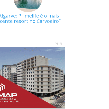
Algarve: Primelife é o mais
cente resort no Carvoeiro
PUB