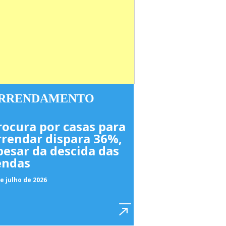
RRENDAMENTO
rocura por casas para
rrendar dispara 36%,
pesar da descida das
endas
e julho de 2026